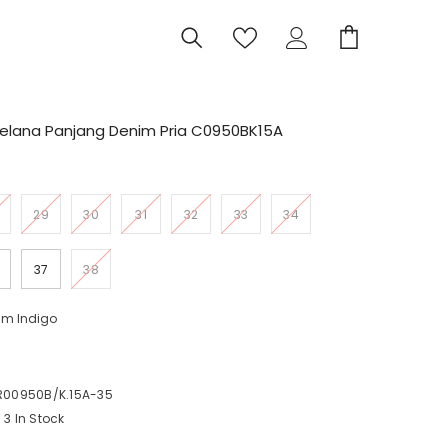
Celana Panjang Denim Pria C0950BK15A
29
30
31
32
33
34
37
38
I
C
m Indigo
00950B/K.15A-35
3 In Stock