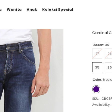
a
Wanita
Anak
Koleksi Spesial
Cardinal 
Ukuran:
35
27
28
35
36
Color:
Mediu
SKU:
CBCBR
Availability: