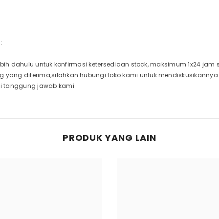
:
rlebih dahulu untuk konfirmasi ketersediaan stock, maksimum 1x24 jam
g yang diterima,silahkan hubungi toko kami untuk mendiskusikanny
di tanggung jawab kami
PRODUK YANG LAIN