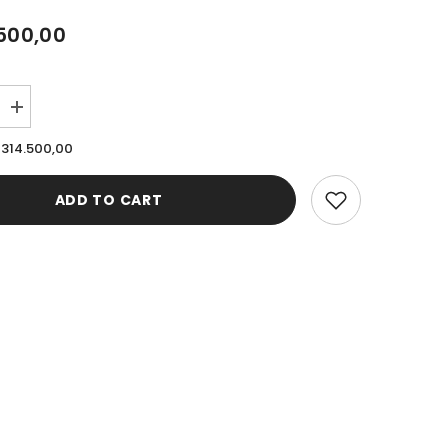
500,00
Increase
quantity
for
 314.500,00
Cardinal
Celana
Panjang
ADD TO CART
Denim
Pria
5A
C0950BK15A