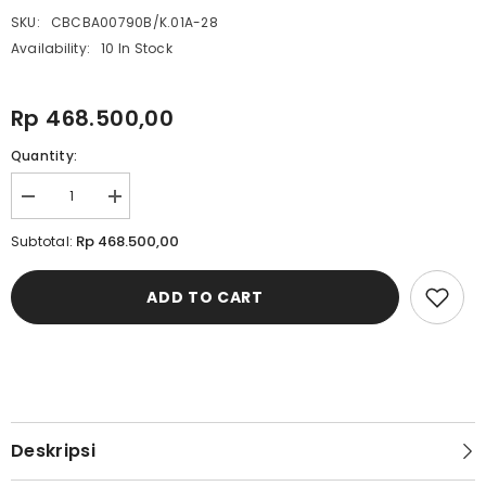
SKU:
CBCBA00790B/K.01A-28
Availability:
10 In Stock
Rp 468.500,00
Quantity:
Decrease
Increase
quantity
quantity
for
for
Rp 468.500,00
Subtotal:
Cardinal
Cardinal
Celana
Celana
Panjang
Panjang
ADD TO CART
Straight
Straight
Slim
Slim
Pria
Pria
C0790BK01A
C0790BK01A
Deskripsi