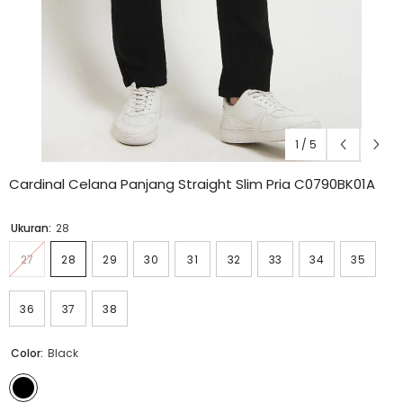
1
/
5
Cardinal Celana Panjang Straight Slim Pria C0790BK01A
Ukuran:
28
27
28
29
30
31
32
33
34
35
36
37
38
Color:
Black