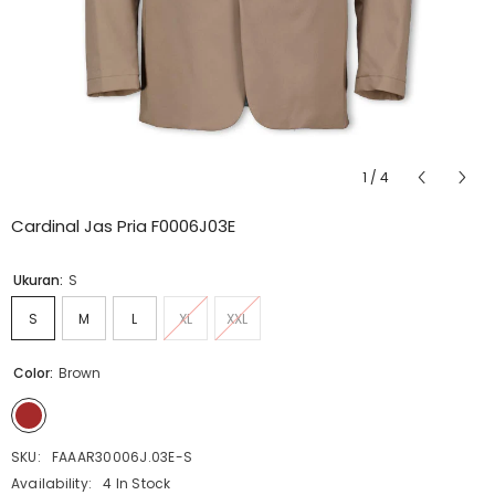
1
/
4
Cardinal Jas Pria F0006J03E
Ukuran:
S
S
M
L
XL
XXL
Color:
Brown
SKU:
FAAAR30006J.03E-S
Availability:
4 In Stock