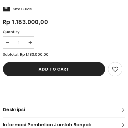
Size Guide
Rp 1.183.000,00
Quantity:
Decrease
Increase
quantity
quantity
for
for
Rp 1.183.000,00
Subtotal:
Cardinal
Cardinal
Jas
Jas
Pria
Pria
ADD TO CART
F0006J03E
F0006J03E
Deskripsi
Informasi Pembelian Jumlah Banyak