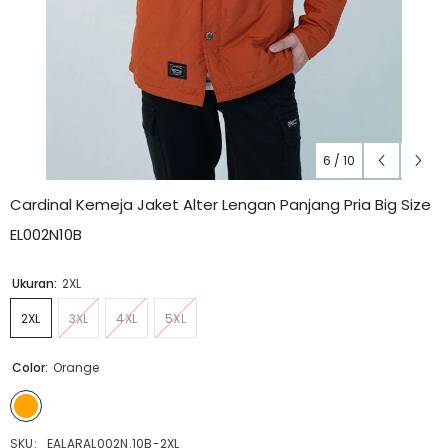
6
/
10
Cardinal Kemeja Jaket Alter Lengan Panjang Pria Big Size
EL002N10B
Ukuran:
2XL
2XL
3XL
4XL
5XL
Color:
Orange
SKU:
EALARAL002N.10B-2XL