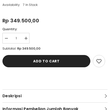
Availability:
7 In Stock
Rp 349.500,00
Quantity:
Decrease
Increase
quantity
quantity
for
for
Rp 349.500,00
Subtotal:
Cardinal
Cardinal
Kemeja
Kemeja
Jaket
Jaket
ADD TO CART
Alter
Alter
Lengan
Lengan
Panjang
Panjang
Pria
Pria
Big
Big
Size
Size
EL002N10B
EL002N10B
Deskripsi
Informasi Pembelian Jumlah Banyak