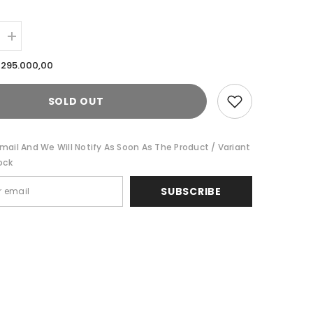
Increase
quantity
for
 295.000,00
Cardinal
Kemeja
Koko
SOLD OUT
Lengan
Panjang
A
E0878J08A
mail And We Will Notify As Soon As The Product / Variant
ock
SUBSCRIBE