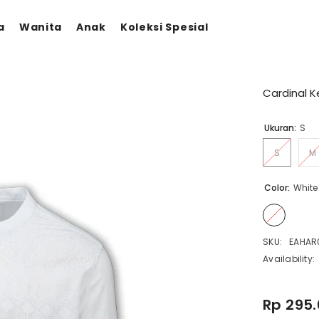
a
Wanita
Anak
Koleksi Spesial
Cardinal 
Ukuran:
S
S
M
Color:
White
SKU:
EAHAR
Availability:
Rp 295