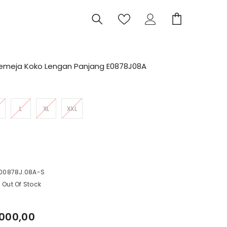
Kemeja Koko Lengan Panjang E0878J08A
L
XL
XXL
I
C
00878J.08A-S
Out Of Stock
.000,00