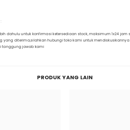
:
rlebih dahulu untuk konfirmasi ketersediaan stock, maksimum 1x24 jam
g yang diterima,silahkan hubungi toko kami untuk mendiskusikanny
di tanggung jawab kami
PRODUK YANG LAIN