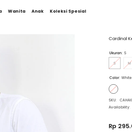
a
Wanita
Anak
Koleksi Spesial
Cardinal 
Ukuran:
S
S
M
Color:
White
SKU:
CAHAI
Availability:
Rp 295