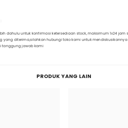
:
rlebih dahulu untuk konfirmasi ketersediaan stock, maksimum 1x24 jam
g yang diterima,silahkan hubungi toko kami untuk mendiskusikanny
di tanggung jawab kami
PRODUK YANG LAIN