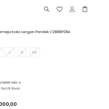
Kemeja Koko Lengan Pendek C2888P08A
L
XL
XXL
I
C
02888P.08A-S
Out Of Stock
.000,00