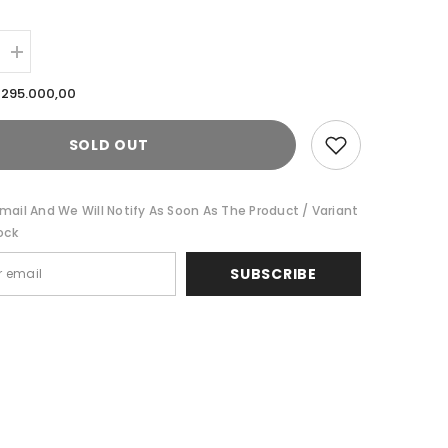
Increase
quantity
for
 295.000,00
Cardinal
Kemeja
Koko
SOLD OUT
Lengan
Pendek
A
C2888P08A
mail And We Will Notify As Soon As The Product / Variant
ock
SUBSCRIBE