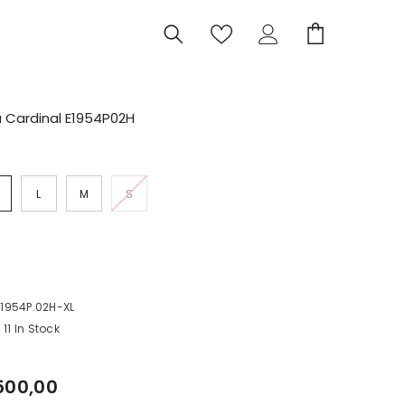
ia Cardinal E1954P02H
L
M
S
I
C
1954P.02H-XL
11 In Stock
500,00