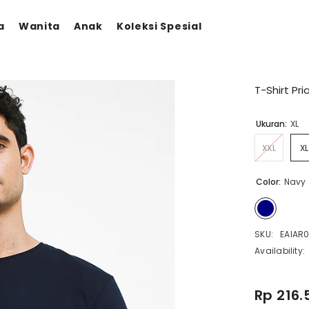
a
Wanita
Anak
Koleksi Spesial
T-Shirt Pr
Ukuran:
XL
XXL
XL
Color:
Navy
SKU:
EAIAR0
Availability:
Rp 216.