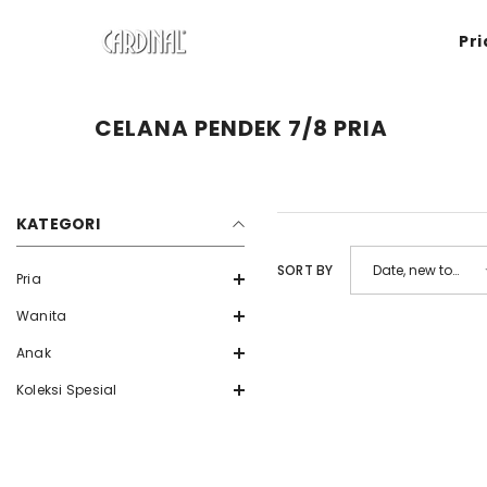
SKIP TO CONTENT
Pri
CELANA PENDEK 7/8 PRIA
KATEGORI
SORT BY
Date, new to
Pria
old
Wanita
Anak
Koleksi Spesial