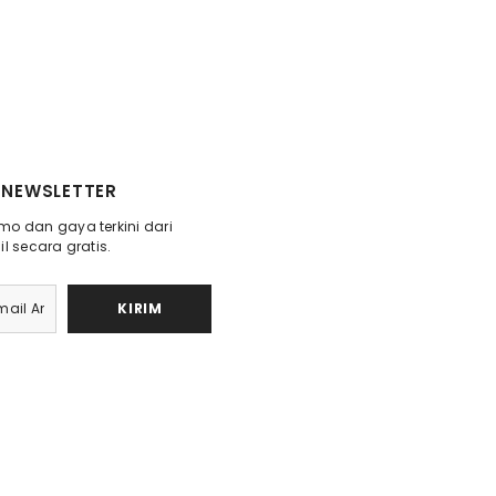
NEWSLETTER
o dan gaya terkini dari
l secara gratis.
KIRIM
Payme
metho