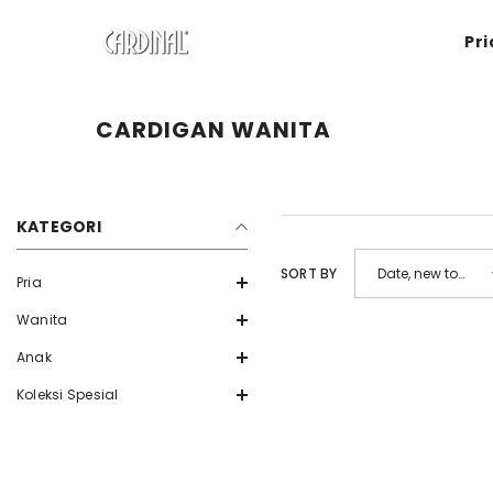
SKIP TO CONTENT
Pri
CARDIGAN WANITA
KATEGORI
SORT BY
Date, new to
Pria
old
Wanita
Anak
Koleksi Spesial