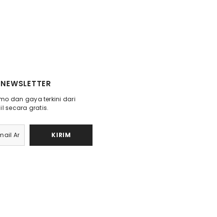
NEWSLETTER
o dan gaya terkini dari
l secara gratis.
KIRIM
Payme
metho