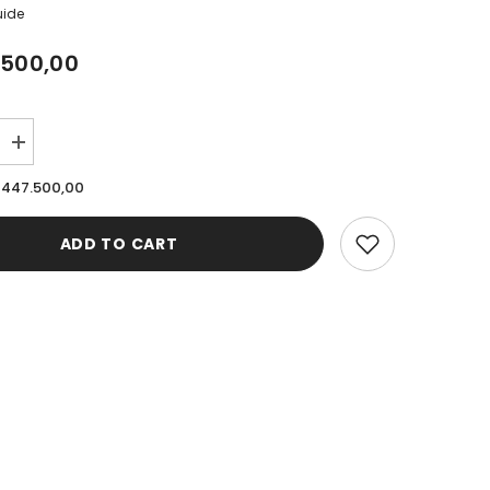
uide
.500,00
Increase
quantity
for
 447.500,00
Cardinal
Celana
Kargo
ADD TO CART
GI
Relax
Pria
4A
C0010BK14A