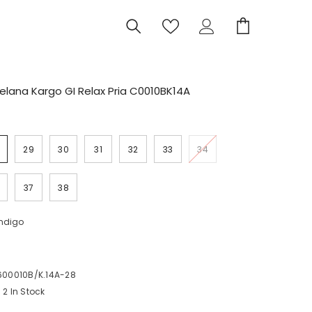
elana Kargo GI Relax Pria C0010BK14A
29
30
31
32
33
34
37
38
I
C
Indigo
00010B/K.14A-28
2 In Stock