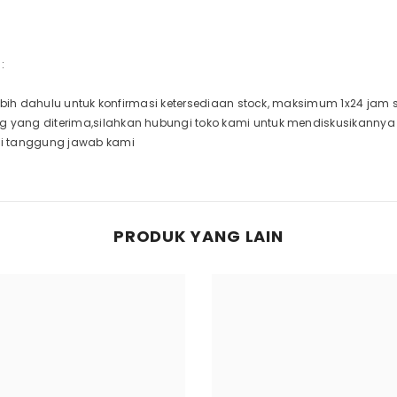
:
rlebih dahulu untuk konfirmasi ketersediaan stock, maksimum 1x24 jam
g yang diterima,silahkan hubungi toko kami untuk mendiskusikanny
di tanggung jawab kami
PRODUK YANG LAIN