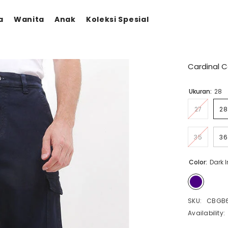
a
Wanita
Anak
Koleksi Spesial
Cardinal C
Ukuran:
28
27
28
35
36
Color:
Dark 
SKU:
CBGB6
Availability: