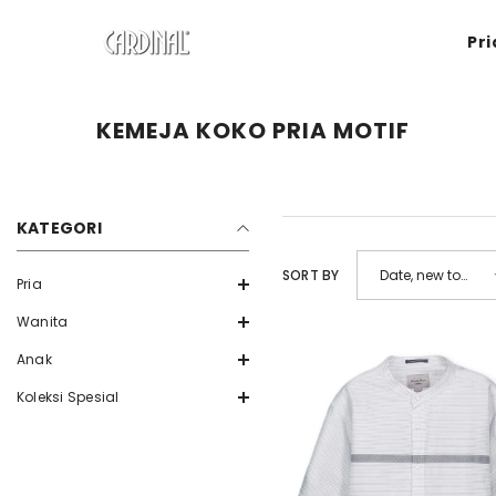
SKIP TO CONTENT
Pri
KEMEJA KOKO PRIA MOTIF
KATEGORI
SORT BY
Date, new to
Pria
old
Wanita
Anak
Koleksi Spesial