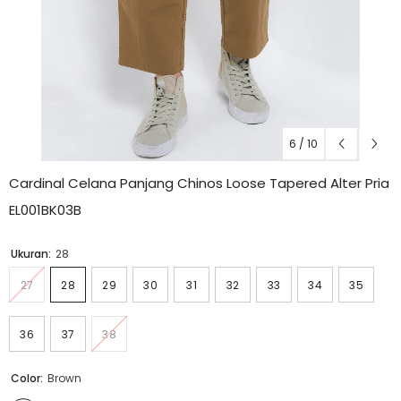
6
/
10
Cardinal Celana Panjang Chinos Loose Tapered Alter Pria
EL001BK03B
Ukuran:
28
27
28
29
30
31
32
33
34
35
36
37
38
Color:
Brown