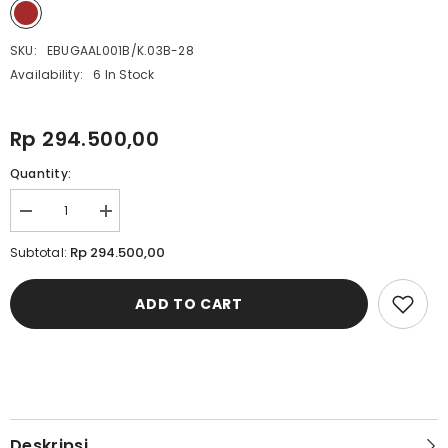
SKU:
EBUGAAL001B/K.03B-28
Availability:
6 In Stock
Rp 294.500,00
Quantity:
Decrease
Increase
quantity
quantity
for
for
Rp 294.500,00
Subtotal:
Cardinal
Cardinal
Celana
Celana
Panjang
Panjang
ADD TO CART
Chinos
Chinos
Loose
Loose
Tapered
Tapered
Alter
Alter
Pria
Pria
EL001BK03B
EL001BK03B
Deskripsi