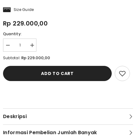
Size Guide
Rp 229.000,00
Quantity:
Decrease
Increase
quantity
quantity
for
for
Rp 229.000,00
Subtotal:
Cardinal
Cardinal
Kemeja
Kemeja
Lengan
Lengan
ADD TO CART
Panjang
Panjang
Slim
Slim
Fit
Fit
Pria
Pria
C2860J02H
C2860J02H
Deskripsi
Informasi Pembelian Jumlah Banyak