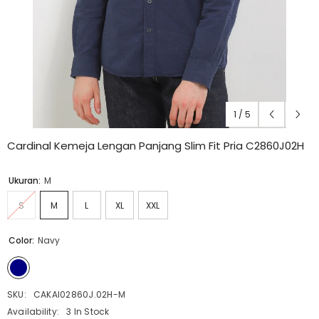
1
/
5
Cardinal Kemeja Lengan Panjang Slim Fit Pria C2860J02H
Ukuran:
M
S
M
L
XL
XXL
Color:
Navy
SKU:
CAKAI02860J.02H-M
Availability:
3 In Stock