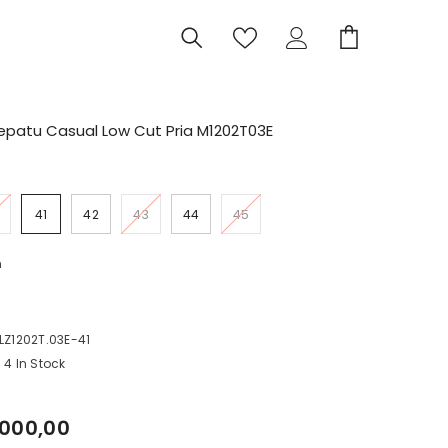
epatu Casual Low Cut Pria M1202T03E
41
42
43
44
45
n
I
C
Z1202T.03E-41
4 In Stock
.000,00