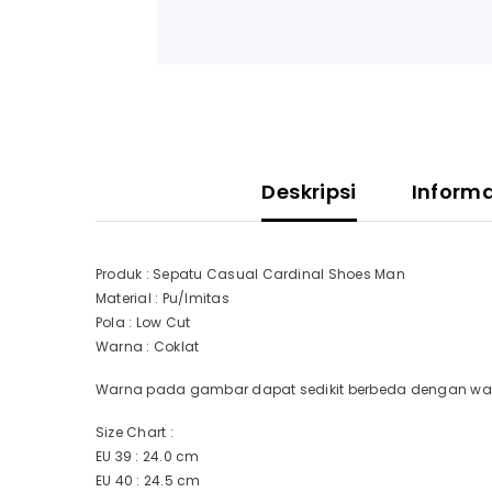
Deskripsi
Inform
Produk : Sepatu Casual Cardinal Shoes Man
Material : Pu/Imitas
Pola : Low Cut
Warna : Coklat
Warna pada gambar dapat sedikit berbeda dengan warn
Size Chart :
EU 39 : 24.0 cm
EU 40 : 24.5 cm