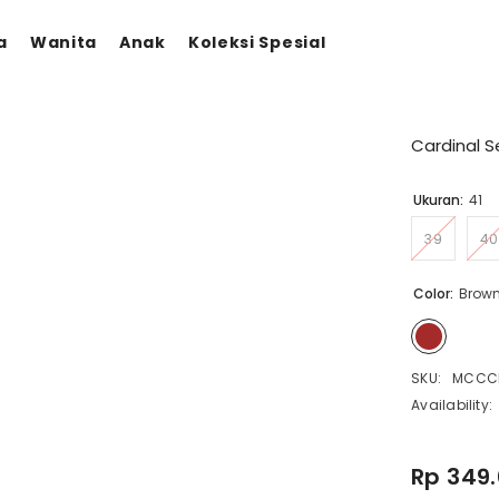
a
Wanita
Anak
Koleksi Spesial
Cardinal S
Ukuran:
41
39
40
Color:
Brow
SKU:
MCCCL
Availability:
Rp 349