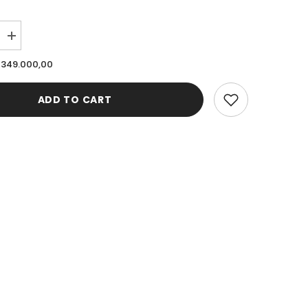
Increase
quantity
for
 349.000,00
Cardinal
Sepatu
Casual
ADD TO CART
Low
Cut
Pria
E
M1202T03E