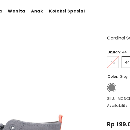
a
Wanita
Anak
Koleksi Spesial
Cardinal 
Ukuran:
44
45
44
Color:
Grey
SKU:
MCNCH
Availability:
Rp 199.