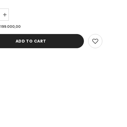
Increase
quantity
for
 199.000,00
Cardinal
Sepatu
Sneakers
ADD TO CART
Pria
A
M1097T04A