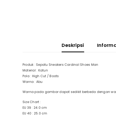
Deskripsi
Inform
Produk : Sepatu Sneakers Cardinal Shoes Man
Material : Katun
Pola : High Cut / Boots
Warna : Abu
Warna pada gambar dapat sedikit berbeda dengan warn
Size Chart :
EU 39 : 24.0 cm
EU 40 : 25.0 cm