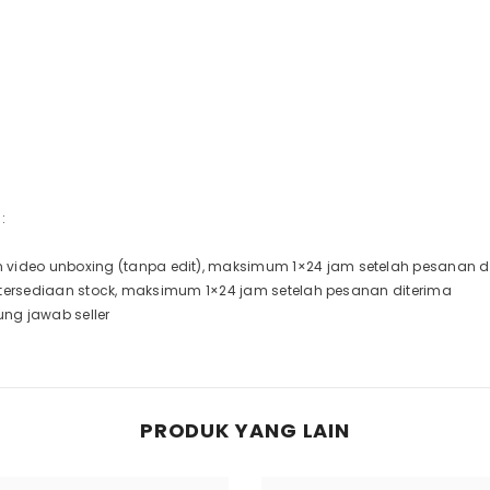
:
video unboxing (tanpa edit), maksimum 1×24 jam setelah pesanan d
ketersediaan stock, maksimum 1×24 jam setelah pesanan diterima
ung jawab seller
PRODUK YANG LAIN