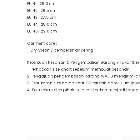
EU 41 : 26.0 cm
EU 42 : 26.5 cm
EU 43 : 27.5 cm
EU 44 : 28.0 cm
EU 45 : 29.0 cm
Garment care :
– Dry Clean / pembersihan kering
Ketentuan Pesanan & Pengembalian Barang / Tukar Size 
1. Perhatikan size chart sebelum membuat pesanan
2. Pengajuan pengembalian barang WAJIB mengirimkan 
3. Penukaran size harap chat CS terlebih dahulu untuk 
4. Kerusakan oleh pihak ekspedisi bukan menjadi tangg