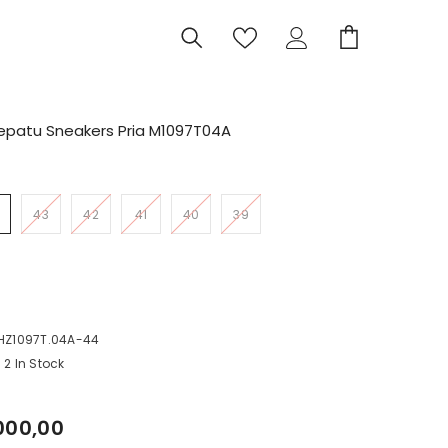
Sepatu Sneakers Pria M1097T04A
43
42
41
40
39
I
C
Z1097T.04A-44
2 In Stock
000,00