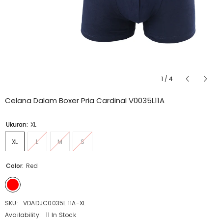
1
/
4
Celana Dalam Boxer Pria Cardinal V0035L11A
Ukuran:
XL
XL
L
M
S
Color:
Red
SKU:
VDADJC0035L.11A-XL
Availability:
11 In Stock