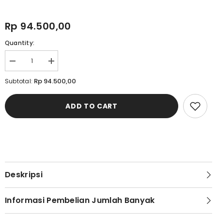
Rp 94.500,00
Quantity:
Decrease
Increase
quantity
quantity
for
for
Rp 94.500,00
Subtotal:
Celana
Celana
Dalam
Dalam
Boxer
Boxer
ADD TO CART
Pria
Pria
Cardinal
Cardinal
V0035L11A
V0035L11A
Deskripsi
Informasi Pembelian Jumlah Banyak