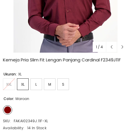
1
/
4
Kemeja Pria Slim Fit Lengan Panjang Cardinal F2349J11F
Ukuran:
XL
XXL
XL
L
M
S
Color:
Maroon
SKU:
FAKAI02349J.11F-XL
Availability:
14 In Stock