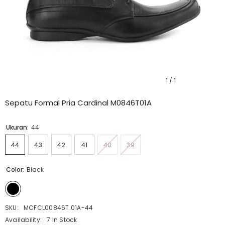
1
/
1
Sepatu Formal Pria Cardinal M0846T01A
Ukuran:
44
44
43
42
41
40
39
Color:
Black
SKU:
MCFCL00846T.01A-44
Availability:
7 In Stock