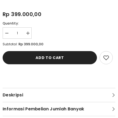
Rp 399.000,00
Quantity:
Decrease
Increase
quantity
quantity
for
for
Rp 399.000,00
Subtotal:
Sepatu
Sepatu
Formal
Formal
Pria
Pria
ADD TO CART
Cardinal
Cardinal
M0846T01A
M0846T01A
Deskripsi
Informasi Pembelian Jumlah Banyak