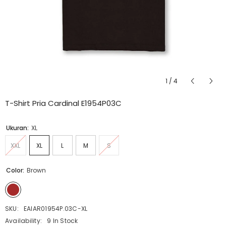
1
/
4
T-Shirt Pria Cardinal E1954P03C
Ukuran:
XL
XXL
XL
L
M
S
Color:
Brown
SKU:
EAIAR01954P.03C-XL
Availability:
9 In Stock