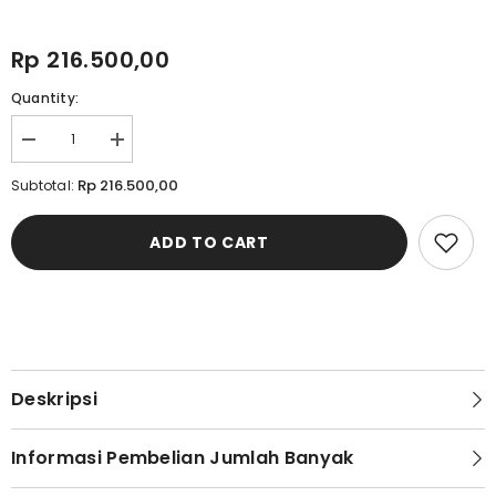
Rp 216.500,00
Quantity:
Decrease
Increase
quantity
quantity
for
for
Rp 216.500,00
Subtotal:
T-
T-
Shirt
Shirt
Pria
Pria
ADD TO CART
Cardinal
Cardinal
E1954P03C
E1954P03C
Deskripsi
Informasi Pembelian Jumlah Banyak